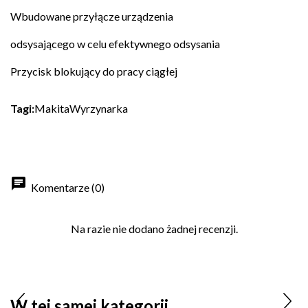
Wbudowane przyłącze urządzenia
odsysającego w celu efektywnego odsysania
Przycisk blokujący do pracy ciągłej
Tagi:
Makita
Wyrzynarka
chat
Komentarze (0)
Na razie nie dodano żadnej recenzji.
W tej samej kategorii