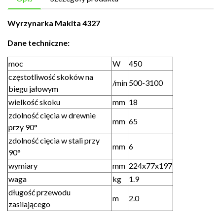
Wyrzynarka Makita 4327
Dane techniczne:
moc
W
450
częstotliwość skoków na
/min
500-3100
biegu jałowym
wielkość skoku
mm
18
zdolność cięcia w drewnie
mm
65
przy 90°
zdolność cięcia w stali przy
mm
6
90°
wymiary
mm
224x77x197
waga
kg
1.9
długość przewodu
m
2.0
zasilającego