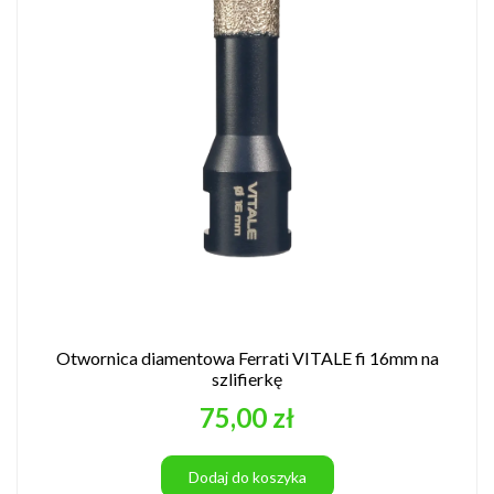
Otwornica diamentowa Ferrati VITALE fi 16mm na
szlifierkę
Cena
75,00 zł
Dodaj do koszyka