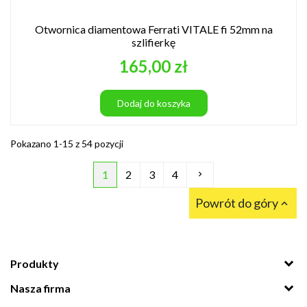
Otwornica diamentowa Ferrati VITALE fi 52mm na
szlifierkę
Cena
165,00 zł
Dodaj do koszyka
Pokazano 1-15 z 54 pozycji
Następny
1
2
3
4

Powrót do góry

Produkty
Nasza firma