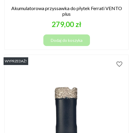
Akumulatorowa przyssawka do płytek Ferrati VENTO
plus
Cena
279,00 zł
Dodaj do koszyka
WYPRZEDAŻ!
favorite_border