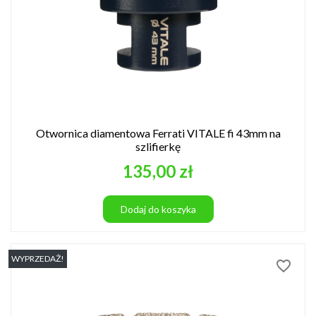
Otwornica diamentowa Ferrati VITALE fi 43mm na
szlifierkę
Cena
135,00 zł
Dodaj do koszyka
WYPRZEDAŻ!
favorite_border