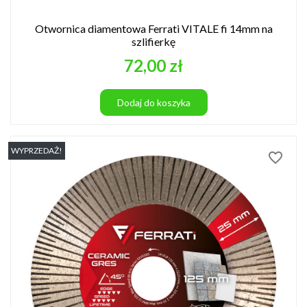
Otwornica diamentowa Ferrati VITALE fi 14mm na
szlifierkę
Cena
72,00 zł
Dodaj do koszyka
WYPRZEDAŻ!
favorite_border