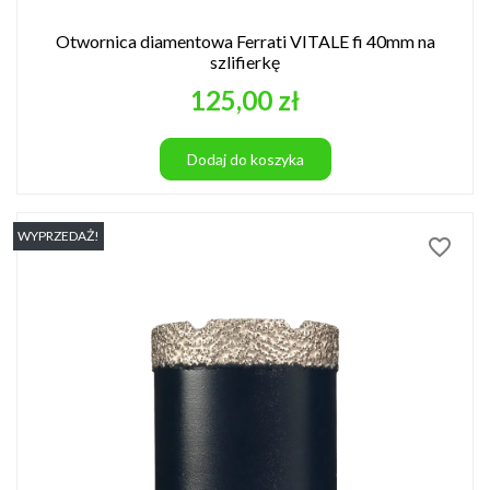
Otwornica diamentowa Ferrati VITALE fi 40mm na
szlifierkę
Cena
125,00 zł
Dodaj do koszyka
WYPRZEDAŻ!
favorite_border