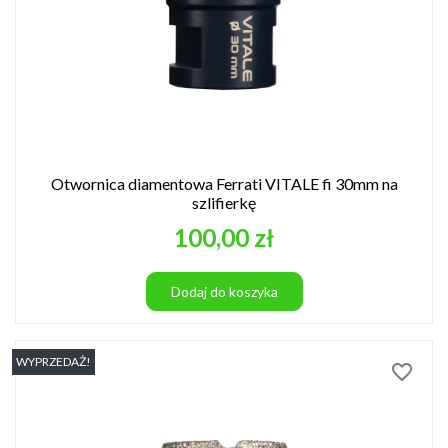
Otwornica diamentowa Ferrati VITALE fi 30mm na
szlifierkę
Cena
100,00 zł
Dodaj do koszyka
WYPRZEDAŻ!
favorite_border