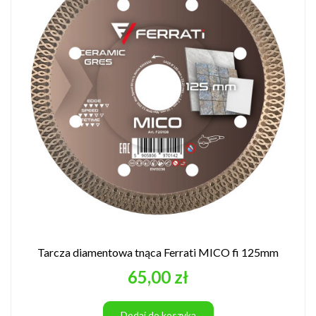
Tarcza diamentowa tnąca Ferrati MICO fi 125mm
Cena
65,00 zł
Dodaj do koszyka