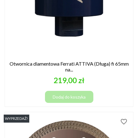
Otwornica diamentowa Ferrati ATTIVA (Długa) fi 65mm
na...
Cena
219,00 zł
Dodaj do koszyka
WYPRZEDAŻ!
favorite_border