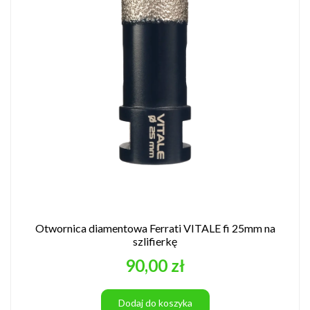
Otwornica diamentowa Ferrati VITALE fi 25mm na
szlifierkę
Cena
90,00 zł
Dodaj do koszyka