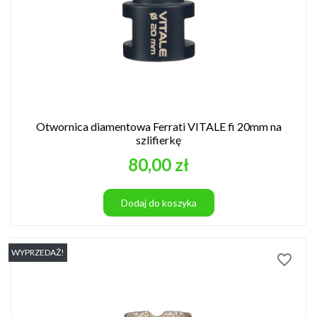
Otwornica diamentowa Ferrati VITALE fi 20mm na
szlifierkę
Cena
80,00 zł
Dodaj do koszyka
WYPRZEDAŻ!
favorite_border