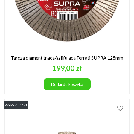
Tarcza diament tnąca/szlifująca Ferrati SUPRA 125mm
Cena
199,00 zł
Dodaj do koszyka
WYPRZEDAŻ!
favorite_border