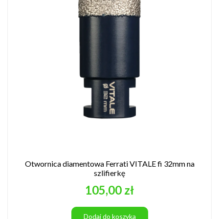
Otwornica diamentowa Ferrati VITALE fi 32mm na
szlifierkę
Cena
105,00 zł
Dodaj do koszyka