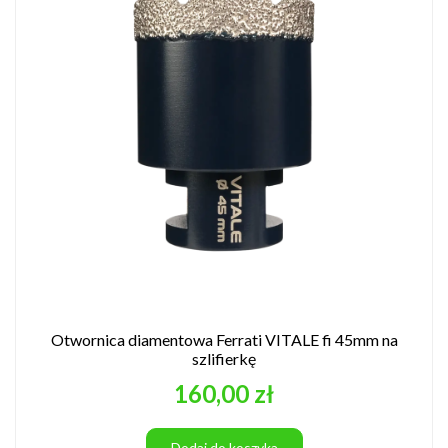
Otwornica diamentowa Ferrati VITALE fi 45mm na
szlifierkę
Cena
160,00 zł
Dodaj do koszyka