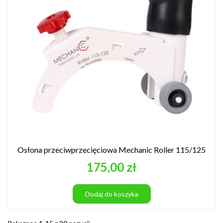
Osłona przeciwprzecięciowa Mechanic Roller 115/125
Cena
175,00 zł
Dodaj do koszyka