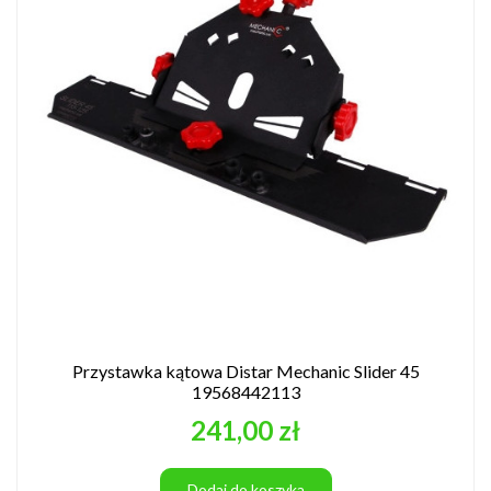
Przystawka kątowa Distar Mechanic Slider 45
19568442113
Cena
241,00 zł
Dodaj do koszyka