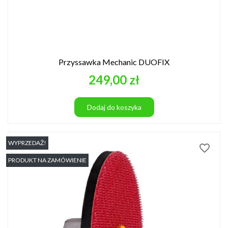
Przyssawka Mechanic DUOFIX
Cena
249,00 zł
Dodaj do koszyka
WYPRZEDAŻ!
favorite_border
PRODUKT NA ZAMÓWIENIE