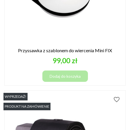
Przyssawka z szablonem do wiercenia Mini FIX
Cena
99,00 zł
Dodaj do koszyka
WYPRZEDAŻ!
favorite_border
PRODUKT NA ZAMÓWIENIE