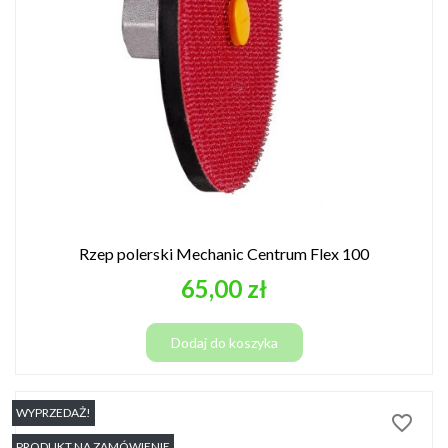
Rzep polerski Mechanic Centrum Flex 100
Cena
65,00 zł
Dodaj do koszyka
WYPRZEDAŻ!
favorite_border
PRODUKT NA ZAMÓWIENIE