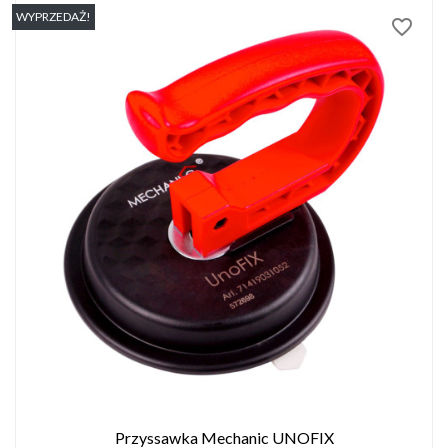
WYPRZEDAŻ!
favorite_border
Przyssawka Mechanic UNOFIX