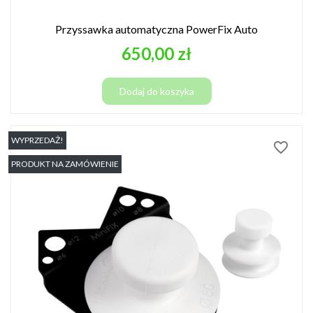
Przyssawka automatyczna PowerFix Auto
Cena
650,00 zł
Dodaj do koszyka
WYPRZEDAŻ!
favorite_border
PRODUKT NA ZAMÓWIENIE