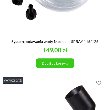
System podawania wody Mechanic SPRAY 115/125
Cena
149,00 zł
Dodaj do koszyka
WYPRZEDAŻ!
favorite_border