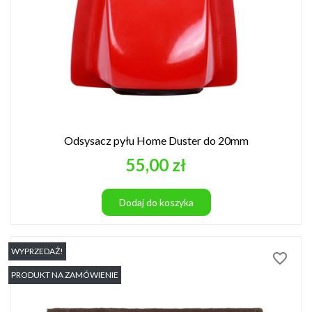
Odsysacz pyłu Home Duster do 20mm
Cena
55,00 zł
Dodaj do koszyka
WYPRZEDAŻ!
favorite_border
PRODUKT NA ZAMÓWIENIE