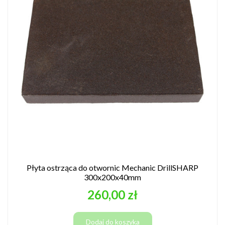
Płyta ostrząca do otwornic Mechanic DrillSHARP
300x200x40mm
Cena
260,00 zł
Dodaj do koszyka