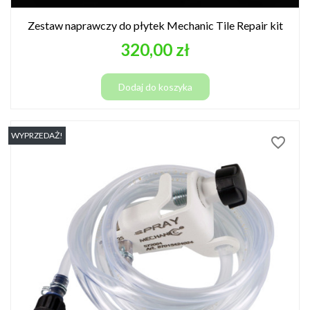
Zestaw naprawczy do płytek Mechanic Tile Repair kit
Cena
320,00 zł
Dodaj do koszyka
WYPRZEDAŻ!
favorite_border