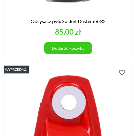
Odsysacz pyłu Socket Duster 68-82
Cena
85,00 zł
Dodaj do koszyka
WYPRZEDAŻ!
favorite_border