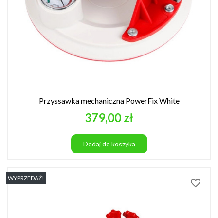
Przyssawka mechaniczna PowerFix White
Cena
379,00 zł
Dodaj do koszyka
WYPRZEDAŻ!
favorite_border