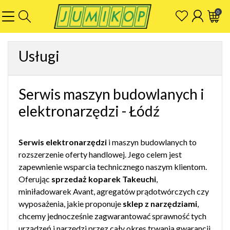
0
Usługi
Serwis maszyn budowlanych i
elektronarzędzi - Łódź
Serwis elektronarzędzi
i maszyn budowlanych to
rozszerzenie oferty handlowej. Jego celem jest
zapewnienie wsparcia technicznego naszym klientom.
Oferując
sprzedaż koparek Takeuchi
,
miniładowarek Avant,
agregatów prądotwórczych
czy
wyposażenia, jakie proponuje
sklep z narzędziami
,
chcemy jednocześnie zagwarantować sprawność tych
urządzeń i narzędzi przez cały okres trwania gwarancji