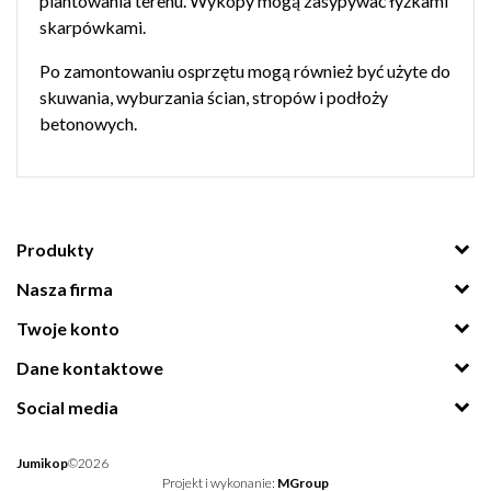
plantowania terenu. Wykopy mogą zasypywać łyżkami
skarpówkami.
Po zamontowaniu osprzętu mogą również być użyte do
skuwania, wyburzania ścian, stropów i podłoży
betonowych.
Produkty
Nasza firma
Twoje konto
Dane kontaktowe
Social media
Jumikop
©2026
Projekt i wykonanie:
MGroup