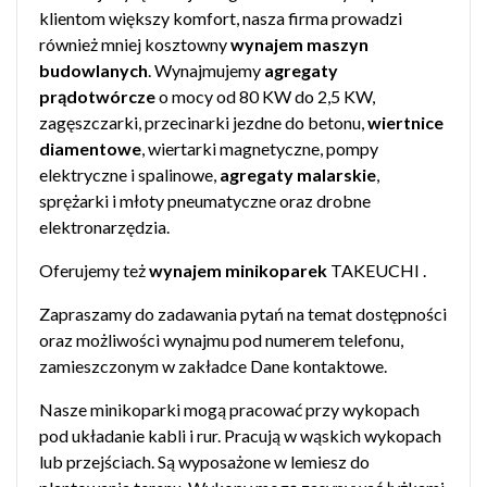
klientom większy komfort, nasza firma prowadzi
również mniej kosztowny
wynajem maszyn
budowlanych
. Wynajmujemy
agregaty
prądotwórcze
o mocy od 80 KW do 2,5 KW,
zagęszczarki, przecinarki jezdne do betonu,
wiertnice
diamentowe
, wiertarki magnetyczne, pompy
elektryczne i spalinowe,
agregaty malarskie
,
sprężarki i młoty pneumatyczne oraz drobne
elektronarzędzia.
Oferujemy też
wynajem minikoparek
TAKEUCHI .
Zapraszamy do zadawania pytań na temat dostępności
oraz możliwości wynajmu pod numerem telefonu,
zamieszczonym w zakładce
Dane kontaktowe
.
Nasze minikoparki mogą pracować przy wykopach
pod układanie kabli i rur. Pracują w wąskich wykopach
lub przejściach. Są wyposażone w lemiesz do